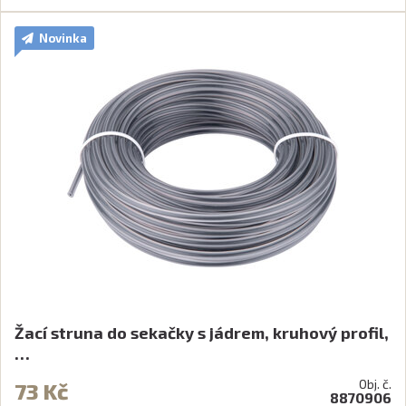
Novinka
Žací struna do sekačky s jádrem, kruhový profil,
…
Obj. č.
73 Kč
8870906