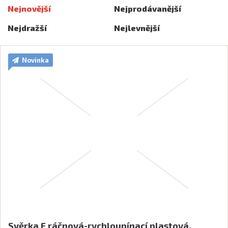
Nejnovější
Nejprodávanější
Nejdražší
Nejlevnější
Novinka
Svěrka F ráčnová-rychloupínací plastová,