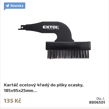
Novinka
Kartáč ocelový 4řadý do pilky ocasky,
185x95x25mm…
Obj. č.
135 Kč
8806501