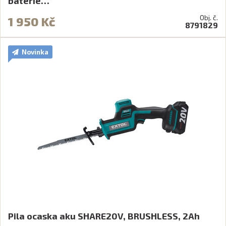
baterie…
Obj. č.
1 950 Kč
8791829
Novinka
Pila ocaska aku SHARE20V, BRUSHLESS, 2Ah