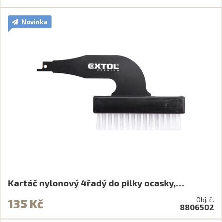
Novinka
Kartáč nylonový 4řadý do pilky ocasky,…
Obj. č.
135 Kč
8806502