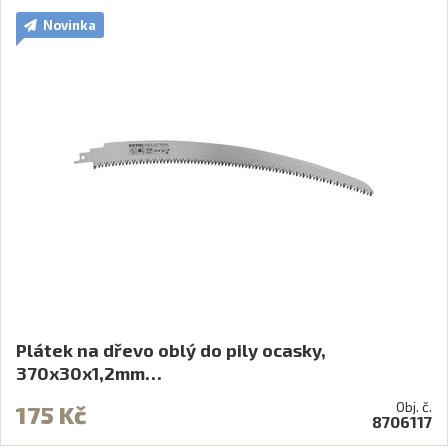
Novinka
Plátek na dřevo oblý do pily ocasky,
370x30x1,2mm…
Obj. č.
175 Kč
8706117