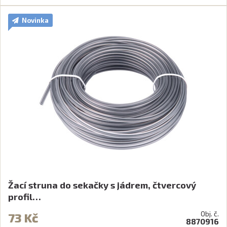
Novinka
Žací struna do sekačky s jádrem, čtvercový
profil…
Obj. č.
73 Kč
8870916