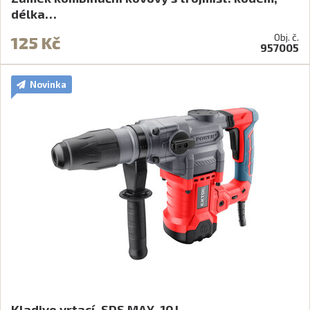
délka…
Obj. č.
125 Kč
957005
Novinka
Kladivo vrtací, SDS MAX, 10J