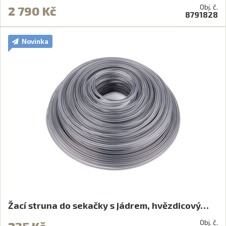
Obj. č.
2 790 Kč
8791828
Novinka
Žací struna do sekačky s jádrem, hvězdicový…
Obj. č.