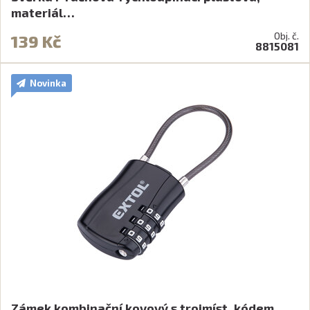
materiál…
Obj. č.
139 Kč
8815081
Novinka
Zámek kombinační kovový s trojmíst. kódem,