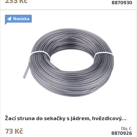
235 Kč
8870930
Novinka
Žací struna do sekačky s jádrem, hvězdicový…
Obj. č.
73 Kč
8870926