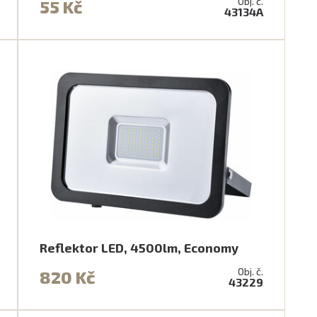
Obj. č.
55 Kč
43134A
Reflektor LED, 4500lm, Economy
Obj. č.
820 Kč
43229