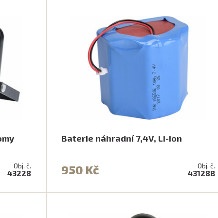
nomy
Baterie náhradní 7,4V, Li-ion
Obj. č.
Obj. č.
950 Kč
43228
43128B