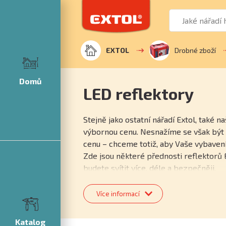
EXTOL
Drobné zboží
Domů
LED reflektory
Stejně jako ostatní nářadí Extol, také n
výbornou cenu. Nesnažíme se však být 
cenu – chceme totiž, aby Vaše vybavení 
Zde jsou některé přednosti reflektorů E
budete svítit více, déle a bezpečněji.
Výkon
- zakládáme si na tom, že údaje,
odpovídají skutečnosti. Svítivost našich
Více informací
reálně o desítky procent vyšší, než u l
stejnými údaji na trhu.
Katalog