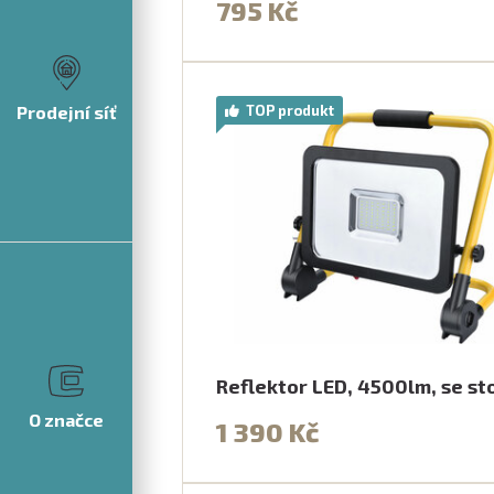
795 Kč
Prodejní síť
TOP produkt
Reflektor LED, 4500lm, se s
O značce
1 390 Kč