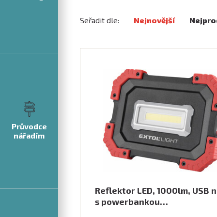
Konstrukce
- tělo reflektorů Extol je 
tomu umožňuje nejen větší odolnost, al
Seřadit dle:
Nejnovější
Nejpro
a vyšší vodotěsnost. To vše se projevuj
životnosti výrobku.
Přívodní kabel
- naše světla používají
z kvalitnějšího, pružnějšího materiálu, c
poškození tohoto exponovaného prvku.
svítidla je navíc dobře chráněn masivní
Průvodce
nářadím
Reflektor LED, 1000lm, USB n
s powerbankou…