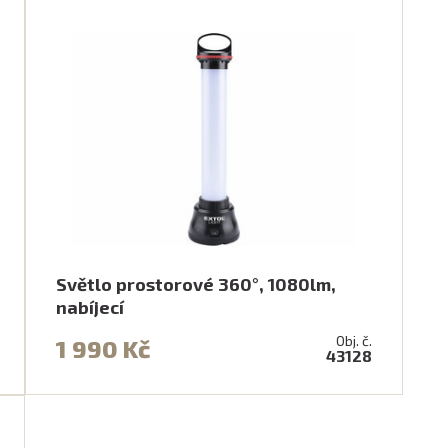
Světlo prostorové 360°, 1080lm,
nabíjecí
Obj. č.
1 990 Kč
43128