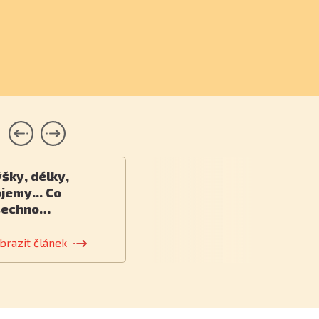
šky, délky,
jemy... Co
šechno…
brazit článek