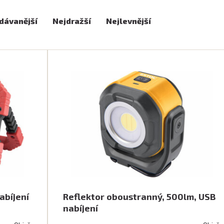
poctivé a robustní. Díky
e také lepší odvod tepla
dávanější
Nejdražší
Nejlevnější
e na výrazně vyšší
 silnější kabel vyrobený
ož snižuje riziko
 Vstup kabelu do těla
 koncovkou.
abíjení
Reflektor oboustranný, 500lm, USB
nabíjení