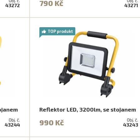
Obj. č.
Obj. č.
790 Kč
43272
43271
TOP produkt
tojanem
Reflektor LED, 3200lm, se stojanem
Obj. č.
Obj. č.
990 Kč
43244
43243