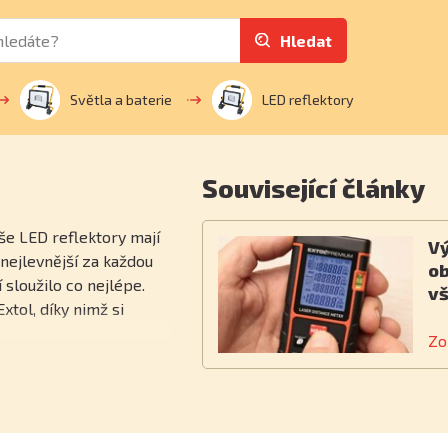
Hledat
Světla a baterie
LED reflektory
Související články
aše LED reflektory mají
Vý
nejlevnější za každou
ob
sloužilo co nejlépe.
v
xtol, díky nimž si
Zo
 které uvádíme,
 reflektorů je proto
evnějších modelů se