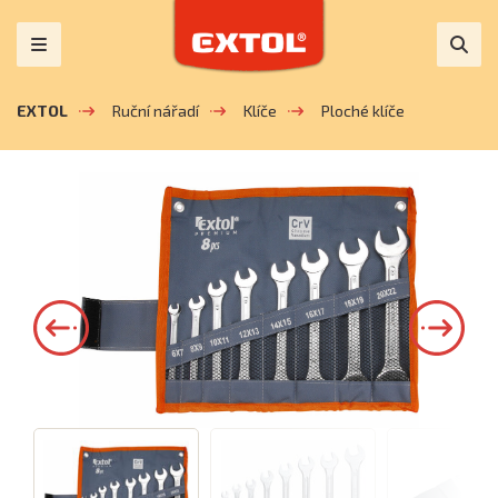
EXTOL
Ruční nářadí
Klíče
Ploché klíče