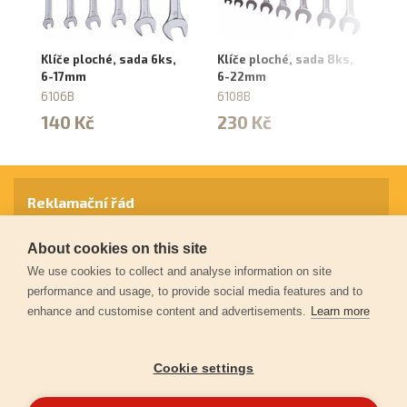
Klíče ploché, sada 6ks,
Klíče ploché, sada 8ks,
Kl
6-17mm
6-22mm
6
6106B
6108B
61
140 Kč
230 Kč
5
Reklamační řád
About cookies on this site
Záruční podmínky
We use cookies to collect and analyse information on site
performance and usage, to provide social media features and to
enhance and customise content and advertisements.
Learn more
Ochrana osobních údajů
Cookie settings
Kontakt