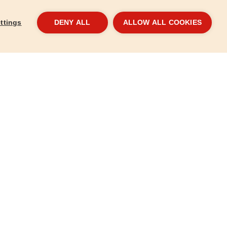
ttings
DENY ALL
ALLOW ALL COOKIES
Kartuše termostatická, náhradní
Kart
81201
8120
830 Kč
83