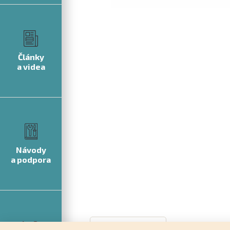
Články
a videa
Návody
a podpora