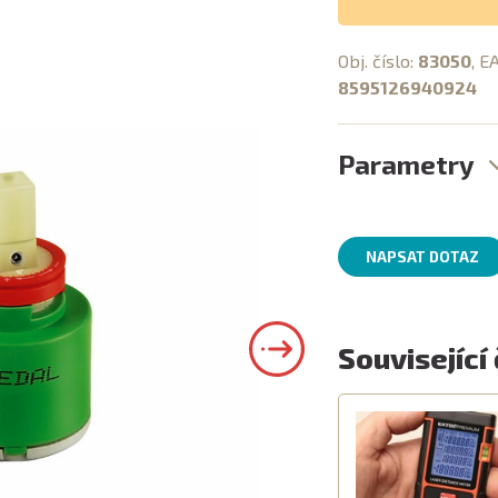
Obj. číslo:
83050
, E
8595126940924
Parametry
NAPSAT DOTAZ
Související