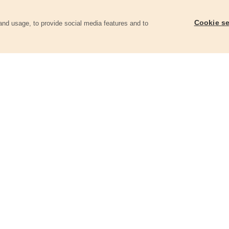
Cookie se
and usage, to provide social media features and to
ii
Kartuše termostatická, náhradní
Kartuše náhradní
81202
81050
960 Kč
188 Kč