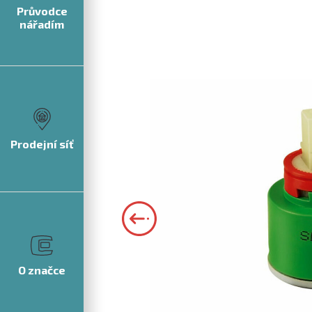
Průvodce
nářadím
Prodejní síť
O značce