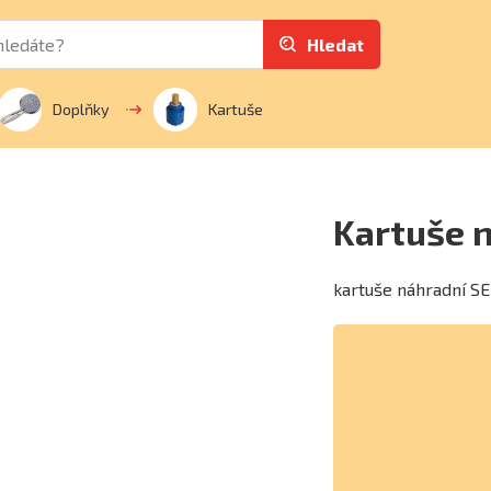
Hledat
Doplňky
Kartuše
Kartuše 
kartuše náhradní S