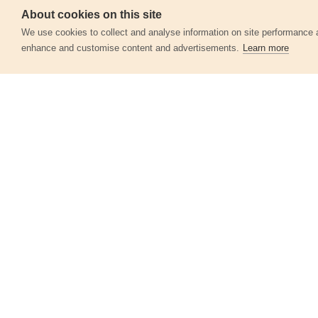
About cookies on this site
Servis
We use cookies to collect and analyse information on site performance 
enhance and customise content and advertisements.
Learn more
Další produkty v kategor
Kartuše náhradní
81056
105 Kč