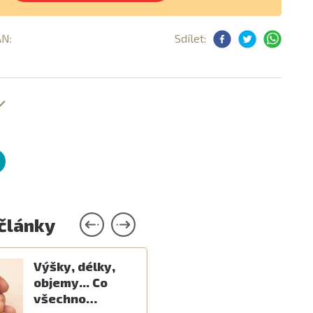
AN:
Sdílet:
 články
Výšky, délky,
objemy... Co
všechno…