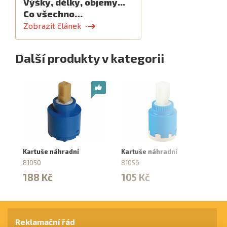
Výšky, délky, objemy...
Co všechno…
Zobrazit článek
Další produkty v kategorii
Kartuše náhradní
Kartuše náhradní
Ka
81050
81056
8
188 Kč
105 Kč
2
Reklamační řád