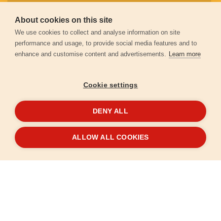
About cookies on this site
Záruční podmínky
We use cookies to collect and analyse information on site
performance and usage, to provide social media features and to
enhance and customise content and advertisements.
Learn more
Ochrana osobních údajů
Cookie settings
Kontakt
DENY ALL
© 2026
Extol.cz
- Všechna práva vyhrazena
ALLOW ALL COOKIES
Vytvořilo
FEO