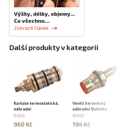
Výšky, délky, objemy...
Co všechno…
Zobrazit článek
Další produkty v kategorii
Kartuše termostatická,
Ventil keramický
Ka
náhradní
náhradní Balletto
ná
81202
85050
81
960 Kč
194 Kč
8