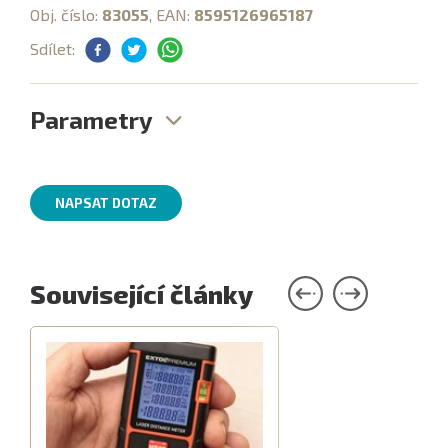
Obj. číslo:
83055
, EAN:
8595126965187
Sdílet:
Parametry
NAPSAT DOTAZ
Související články