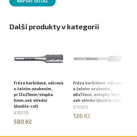
NAPSAT DOTAZ
Další produkty v kategorii
Fréza karbidová, válcová
Fréza karbidová, válcová
Fr
s čelním ozubením,
s čelním ozubením,
za
pr.12x25mm/stopka
⌀6x13mm, ⌀stopky 3mm,
⌀s
6mm,sek střední
sek střední (double-cut)
st
(double-cut)
8703813
8
8703715
126 Kč
1
580 Kč