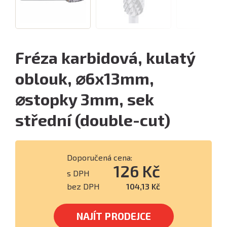
Fréza karbidová, kulatý
oblouk, ⌀6x13mm,
⌀stopky 3mm, sek
střední (double-cut)
Doporučená cena:
126 Kč
s DPH
bez DPH
104,13 Kč
NAJÍT PRODEJCE