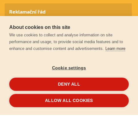
Reklamační řád
About cookies on this site
Záruční podmínky
We use cookies to collect and analyse information on site
performance and usage, to provide social media features and to
enhance and customise content and advertisements.
Learn more
Ochrana osobních údajů
Cookie settings
Kontakt
DENY ALL
© 2026
Extol.cz
- Všechna práva vyhrazena
ALLOW ALL COOKIES
Vytvořilo
FEO