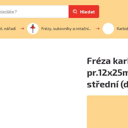
Hledat
el. nářadí
Frézy, sukovníky a rotační...
Karbi
Fréza kar
pr.12x25
střední (