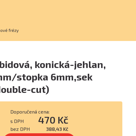
dové frézy
bidová, konická-jehlan,
mm/stopka 6mm,sek
double-cut)
Doporučená cena:
470 Kč
s DPH
bez DPH
388,43 Kč