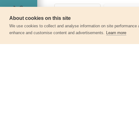
About cookies on this site
Servis
We use cookies to collect and analyse information on site performance 
enhance and customise content and advertisements.
Learn more
Další produkty v kategor
Fréza karbidová, kulová, ⌀6mm,
⌀stopky 3mm, sek střední (double-cut)
8703833
126 Kč