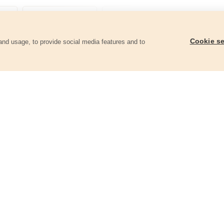
Cookie se
and usage, to provide social media features and to
ii
Fréza karbidová, válcová s čelním
Fréza karbidová, válc
ozubením, pr.12x25mm/stopka
ozubením, pr.10x20m
6mm,sek střední (double-cut)
6mm,sek střední (doub
8703715
8703714
580 Kč
480 Kč