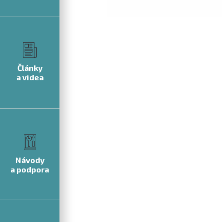
Články
a videa
Návody
a podpora