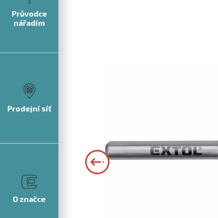
Průvodce
nářadím
Prodejní síť
O značce