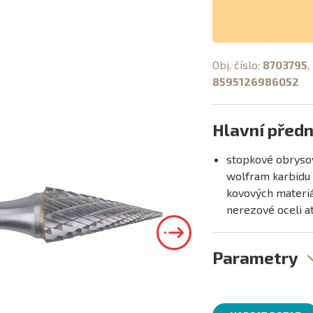
Obj. číslo:
8703795
,
8595126986052
Hlavní předn
stopkové obrysov
wolfram karbidu 
kovových materiálů
nerezové oceli at
Parametry