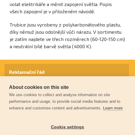
volat elektrikáře a měnit zapojení světla. Popis
všech zapojení je v přiloženém návodě.
Trubice jsou vyrobeny z polykarbonátového plastu,
díky němuž jsou odolnější vůči nárazu. V sortimentu
je zatím najdete ve třech rozměrech (60-120-150 cm)
a neutrální bílé barvě světla (4000 K).
Reklamační řád
About cookies on this site
Záruční podmínky
We use cookies to collect and analyse information on site
performance and usage, to provide social media features and to
enhance and customise content and advertisements.
Learn more
Ochrana osobních údajů
Cookie settings
Kontakt