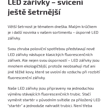
LED zářivky – svícení
ještě šetrnější
Větší šetrnost je tématem dneška. Malým krůčkem
je i další novinka v našem sortimentu – úsporné LED
zářivky.
Svou zhruba poloviční spotřebou představují nové
LED zářivky nástupce klasických fluorescenčních
zářivek. Ale nejen svou úsporností – LED zářivky jsou
mnohem ekologičtější, protože neobsahují rtuť ani
jiné těžké kovy, které se uvolní do vzduchu při rozbití
fluorescenční zářivky.
Naše LED zářivky jsou připraveny na jednoduchou
výměnu stávajících fluorescenčních trubic. Stačí
vyměnit startér v původním svítidle za přiložený LED
“startér” a jednoduše nahradit trubici. Není třeba