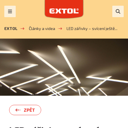
EXTOL
Články a videa
LED zářivky – svícení ještě...
ZPĚT