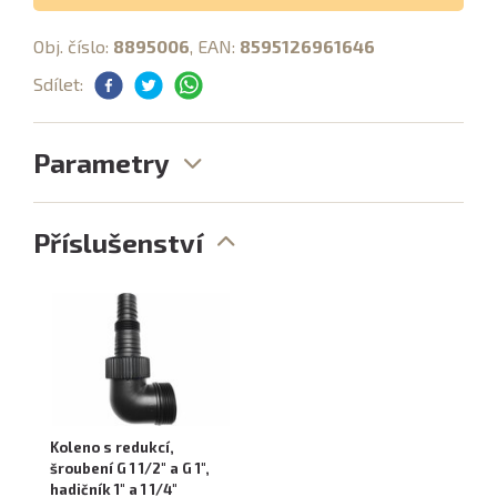
Obj. číslo:
8895006
, EAN:
8595126961646
Sdílet:
Parametry
Příslušenství
Koleno s redukcí,
šroubení G 1 1/2" a G 1",
hadičník 1" a 1 1/4"