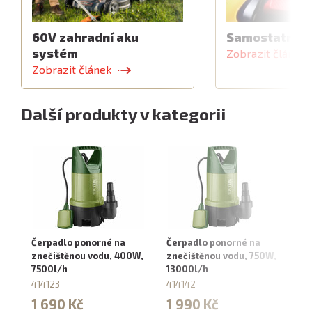
60V zahradní aku
Samostatný z
systém
Zobrazit článek
Zobrazit článek
Další produkty v kategorii
Čerpadlo ponorné na
Čerpadlo ponorné na
Če
znečištěnou vodu, 400W,
znečištěnou vodu, 750W,
ka
7500l/h
13000l/h
90
414123
414142
8
1 690 Kč
1 990 Kč
3