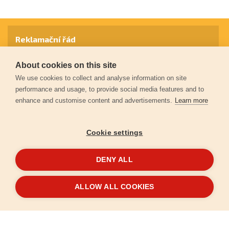
Reklamační řád
About cookies on this site
Záruční podmínky
We use cookies to collect and analyse information on site
performance and usage, to provide social media features and to
enhance and customise content and advertisements.
Learn more
Ochrana osobních údajů
Cookie settings
Kontakt
DENY ALL
© 2026
Extol.cz
- Všechna práva vyhrazena
ALLOW ALL COOKIES
Vytvořilo
FEO