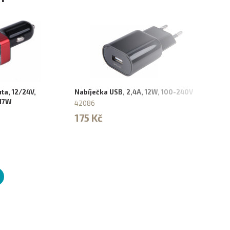
ta, 12/24V,
Nabíječka USB, 2,4A, 12W, 100-240V
Svět
 17W
nabí
42086
4319
175 Kč
179