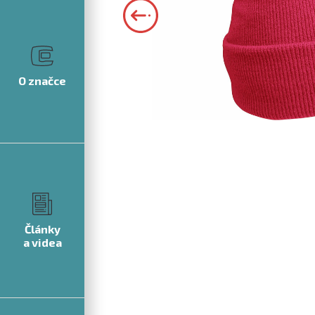
O značce
Články
a videa