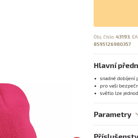
Obj. číslo:
43193
, E
8595126980357
Hlavní předn
snadné dobíjení 
pro vaši bezpeč
světlo lze jedno
Parametry
Příslušenstv