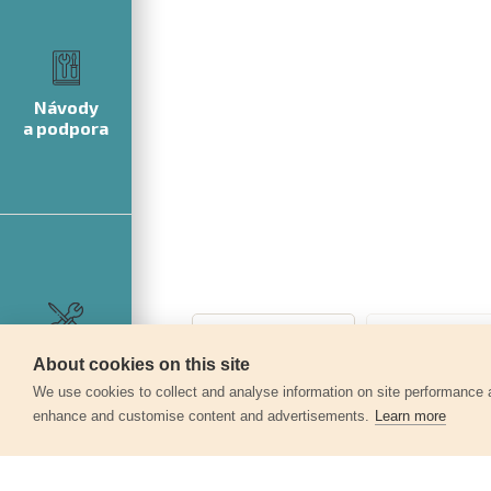
Návody
a podpora
Servis
About cookies on this site
360°
We use cookies to collect and analyse information on site performance 
enhance and customise content and advertisements.
Learn more
Další produkty v kategor