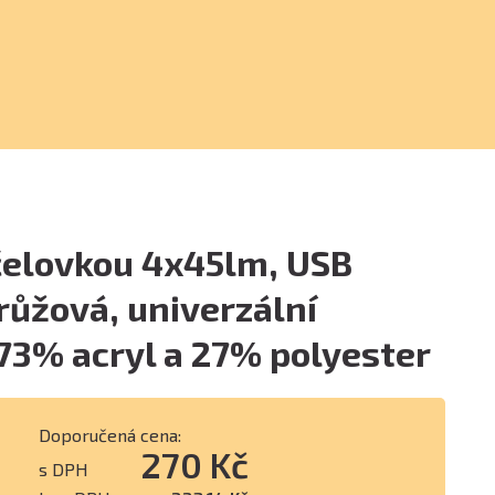
čelovkou 4x45lm, USB
 růžová, univerzální
 73% acryl a 27% polyester
Doporučená cena:
270 Kč
s DPH