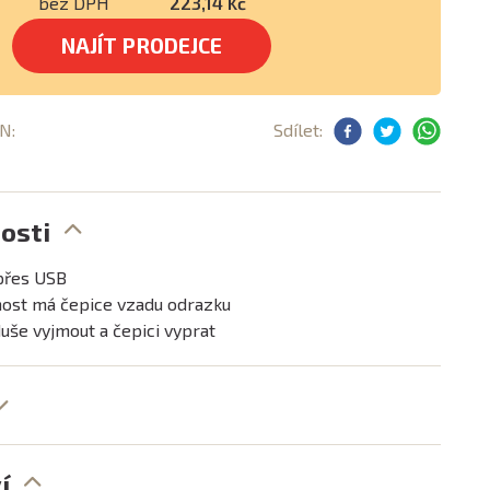
bez DPH
223,14 Kč
NAJÍT PRODEJCE
AN:
Sdílet:
osti
přes USB
nost má čepice vzadu odrazku
duše vyjmout a čepici vyprat
í