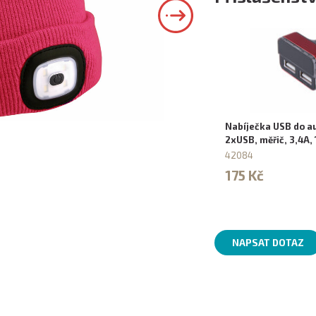
Nabíječka USB do au
2xUSB, měřič, 3,4A,
42084
175 Kč
NAPSAT DOTAZ