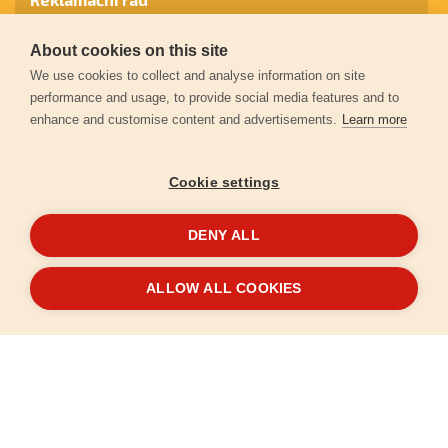
About cookies on this site
Záruční podmínky
We use cookies to collect and analyse information on site
performance and usage, to provide social media features and to
enhance and customise content and advertisements.
Learn more
Ochrana osobních údajů
Cookie settings
Kontakt
DENY ALL
© 2026
Extol.cz
- Všechna práva vyhrazena
ALLOW ALL COOKIES
Vytvořilo
FEO