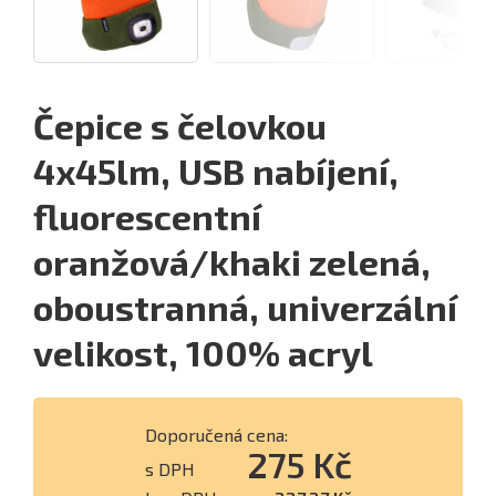
Čepice s čelovkou
4x45lm, USB nabíjení,
fluorescentní
oranžová/khaki zelená,
oboustranná, univerzální
velikost, 100% acryl
Doporučená cena:
275 Kč
s DPH