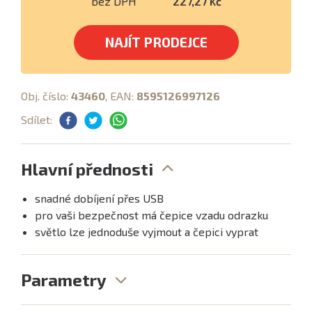
bez DPH
227,27 Kč
NAJÍT PRODEJCE
Obj. číslo:
43460
, EAN:
8595126997126
Sdílet:
Hlavní přednosti
snadné dobíjení přes USB
pro vaši bezpečnost má čepice vzadu odrazku
světlo lze jednoduše vyjmout a čepici vyprat
Parametry