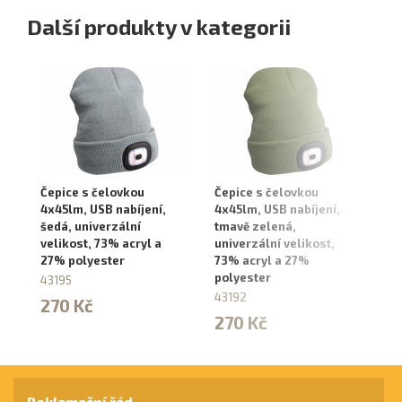
Další produkty v kategorii
Čepice s čelovkou
Čepice s čelovkou
Če
4x45lm, USB nabíjení,
4x45lm, USB nabíjení,
4x
šedá, univerzální
tmavě zelená,
če
velikost, 73% acryl a
univerzální velikost,
ve
27% polyester
73% acryl a 27%
27
polyester
43195
43
43192
270 Kč
2
270 Kč
Reklamační řád