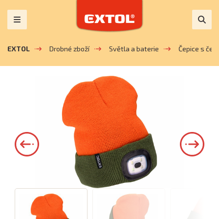
EXTOL
Drobné zboží
Světla a baterie
Čepice s čel