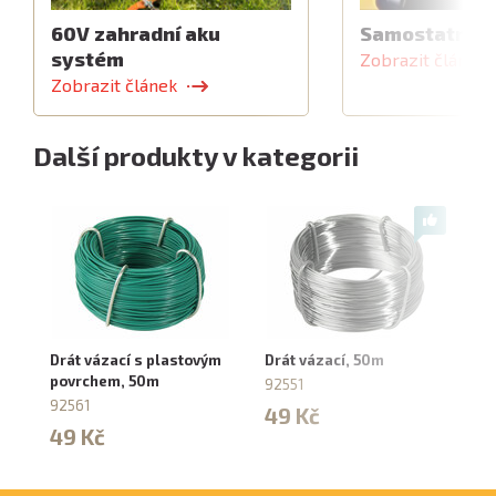
60V zahradní aku
Samostatný z
systém
Zobrazit článek
Zobrazit článek
Další produkty v kategorii
Drát vázací s plastovým
Drát vázací, 50m
Pá
povrchem, 50m
za
92551
5
92561
49 Kč
9
49 Kč
5