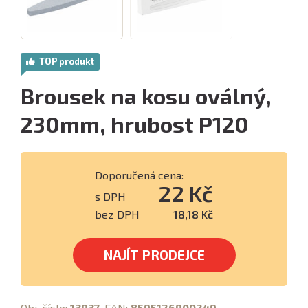
TOP produkt
Brousek na kosu oválný,
230mm, hrubost P120
Doporučená cena:
22 Kč
s DPH
bez DPH
18,18 Kč
NAJÍT PRODEJCE
Obj. číslo:
13937
, EAN:
8595126900249