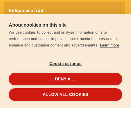
Reklamační řád
About cookies on this site
Záruční podmínky
We use cookies to collect and analyse information on site
performance and usage, to provide social media features and to
enhance and customise content and advertisements.
Learn more
Ochrana osobních údajů
Cookie settings
Kontakt
DENY ALL
© 2026
Extol.cz
- Všechna práva vyhrazena
ALLOW ALL COOKIES
Vytvořilo
FEO