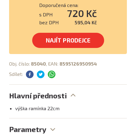
Doporučená cena:
720 Kč
s DPH
bez DPH
595,04 Kč
NAJÍT PRODEJCE
Obj. číslo:
85040
, EAN:
8595126950954
Sdílet:
Hlavní přednosti
výška ramínka 22cm
Parametry