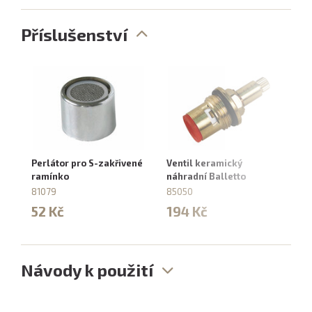
Příslušenství
Perlátor pro S-zakřivené
Ventil keramický
Ko
ramínko
náhradní Balletto
85
81079
85050
1
52 Kč
194 Kč
Návody k použití