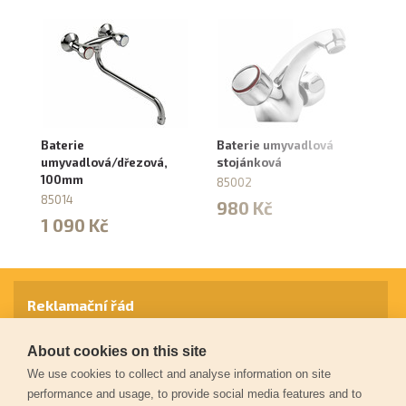
Baterie
Baterie umyvadlová
Ba
umyvadlová/dřezová,
stojánková
8
100mm
85002
5
85014
980 Kč
1 090 Kč
Reklamační řád
About cookies on this site
Záruční podmínky
We use cookies to collect and analyse information on site
performance and usage, to provide social media features and to