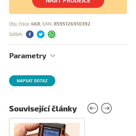
NAJÍT PRODEJCE
Obj. číslo:
468
, EAN:
8595126910392
Sdílet:
Parametry
NAPSAT DOTAZ
Související články