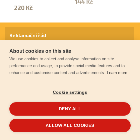
144 Kč
220 Kč
5
Reklamační řád
About cookies on this site
Záruční podmínky
We use cookies to collect and analyse information on site
performance and usage, to provide social media features and to
enhance and customise content and advertisements.
Learn more
Ochrana osobních údajů
Cookie settings
Kontakt
DENY ALL
© 2026
Extol.cz
- Všechna práva vyhrazena
ALLOW ALL COOKIES
Vytvořilo
FEO