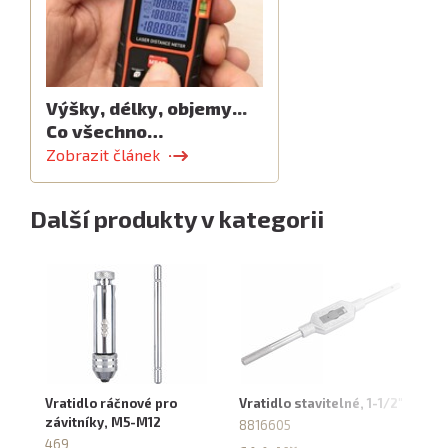
Výšky, délky, objemy...
Co všechno…
Zobrazit článek
Další produkty v kategorii
Vratidlo ráčnové pro
Vratidlo stavitelné, 1-1/2"
Zá
závitníky, M5-M12
M
8816605
469
29