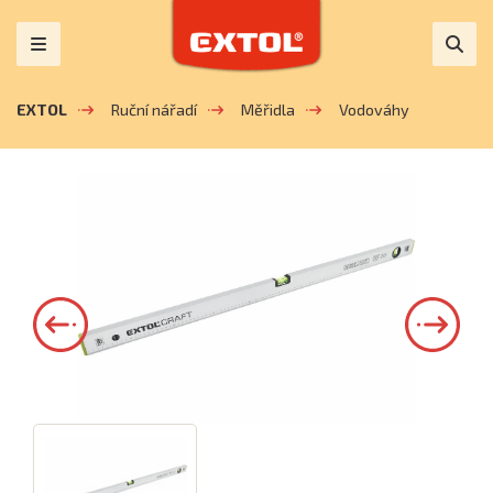
EXTOL
Ruční nářadí
Měřidla
Vodováhy