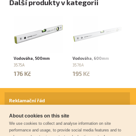
Další produkty v kategorii
Vodováha, 500mm
Vodováha, 600mm
V
3575A
3576A
35
176 Kč
195 Kč
1
Reklamační řád
About cookies on this site
Záruční podmínky
We use cookies to collect and analyse information on site
performance and usage, to provide social media features and to