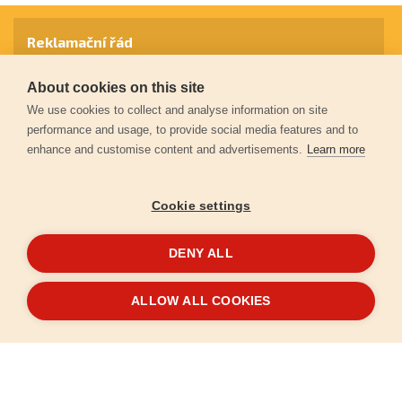
Reklamační řád
About cookies on this site
Záruční podmínky
We use cookies to collect and analyse information on site
performance and usage, to provide social media features and to
enhance and customise content and advertisements.
Learn more
Ochrana osobních údajů
Cookie settings
Kontakt
DENY ALL
© 2026
Extol.cz
- Všechna práva vyhrazena
ALLOW ALL COOKIES
Vytvořilo
FEO