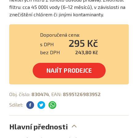
filtru: cca 45 000l vody (6–12 měsíců), v závislosti na
znečištění chlórem či jinými kontaminanty.
Doporučená cena:
295 Kč
s DPH
bez DPH
243,80 Kč
NAJÍT PRODEJCE
Obj. číslo:
830474
, EAN:
8595126983952
Sdílet:
Hlavní přednosti