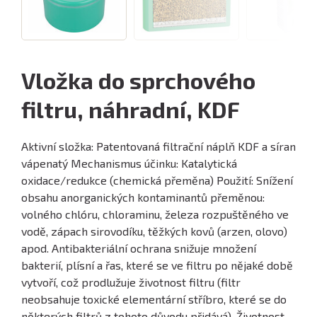
Vložka do sprchového
filtru, náhradní, KDF
Aktivní složka: Patentovaná filtrační náplň KDF a síran
vápenatý Mechanismus účinku: Katalytická
oxidace/redukce (chemická přeměna) Použití: Snížení
obsahu anorganických kontaminantů přeměnou:
volného chlóru, chloraminu, železa rozpuštěného ve
vodě, zápach sirovodíku, těžkých kovů (arzen, olovo)
apod. Antibakteriální ochrana snižuje množení
bakterií, plísní a řas, které se ve filtru po nějaké době
vytvoří, což prodlužuje životnost filtru (filtr
neobsahuje toxické elementární stříbro, které se do
některých filtrů z tohoto důvodu přidává). Životnost