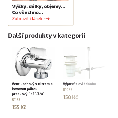
Výšky, délky, objemy...
Co všechno…
Zobrazit článek
Další produkty v kategorii
Ventil rohový s filtrem a
Výpusť s ovládáním
Ve
kovovou pákou,
s 
81085
pračkový, 1/2"-3/4"
pr
150 Kč
81155
8
155 Kč
1