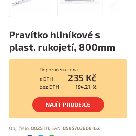
Pravítko hliníkové s
plast. rukojetí, 800mm
Doporučená cena:
235 Kč
s DPH
bez DPH
194,21 Kč
NAJÍT PRODEJCE
Obj. číslo:
8825111
, EAN:
8595703608162