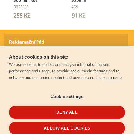
300mm, kov
500mm
za
8825105
459
8
255 Kč
91 Kč
1
Reklamační řád
About cookies on this site
Záruční podmínky
We use cookies to collect and analyse information on site
performance and usage, to provide social media features and to
enhance and customise content and advertisements.
Learn more
Ochrana osobních údajů
Cookie settings
Kontakt
DENY ALL
© 2026
Extol.cz
- Všechna práva vyhrazena
ALLOW ALL COOKIES
Vytvořilo
FEO