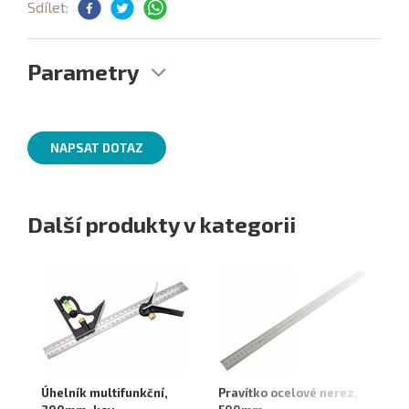
Sdílet:
Parametry
NAPSAT DOTAZ
Další produkty v kategorii
Úhelník multifunkční,
Pravítko ocelové nerez,
Vá