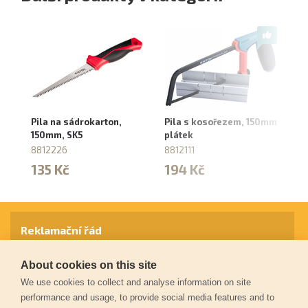
Pila na sádrokarton,
Pila s kosořezem, 150mm
Př
150mm, SK5
plátek
pl
3
8812226
8812111
8
135 Kč
194 Kč
2
Reklamační řád
About cookies on this site
Záruční podmínky
We use cookies to collect and analyse information on site
performance and usage, to provide social media features and to