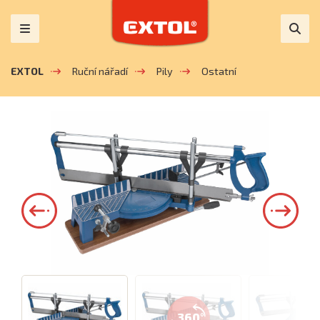
EXTOL
Ruční nářadí
Pily
Ostatní
360°