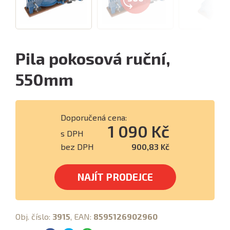
Pila pokosová ruční,
550mm
Doporučená cena:
1 090 Kč
s DPH
bez DPH
900,83 Kč
NAJÍT PRODEJCE
Obj. číslo:
3915
, EAN:
8595126902960