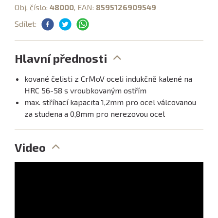
Obj. číslo:
48000
, EAN:
8595126909549
Sdílet:
Hlavní přednosti
kované čelisti z CrMoV oceli indukčně kalené na
HRC 56-58 s vroubkovaným ostřím
max. stříhací kapacita 1,2mm pro ocel válcovanou
za studena a 0,8mm pro nerezovou ocel
Video