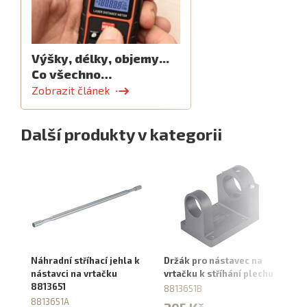
Výšky, délky, objemy...
Co všechno…
Zobrazit článek
Další produkty v kategorii
Náhradní stříhací jehla k
Držák pro nástavec na
Nů
nástavci na vrtačku
vrtačku k stříhání plechu
př
8813651
ro
8813651B
8813651A
48