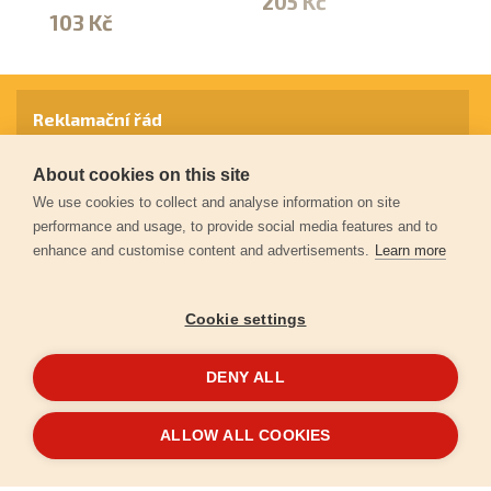
205 Kč
103 Kč
2
Reklamační řád
About cookies on this site
Záruční podmínky
We use cookies to collect and analyse information on site
performance and usage, to provide social media features and to
enhance and customise content and advertisements.
Learn more
Ochrana osobních údajů
Cookie settings
Kontakt
DENY ALL
© 2026
Extol.cz
- Všechna práva vyhrazena
ALLOW ALL COOKIES
Vytvořilo
FEO