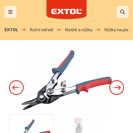
EXTOL
Ruční nářadí
Kleště a nůžky
Nůžky na plech