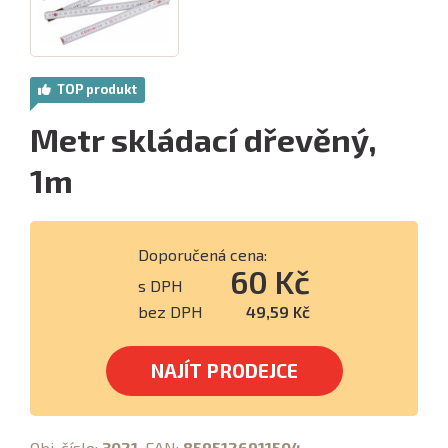
TOP produkt
Metr skládací dřevěný,
1m
Doporučená cena:
60 Kč
s DPH
bez DPH
49,59 Kč
NAJÍT PRODEJCE
Obj. číslo:
3021
, EAN:
8595126911504