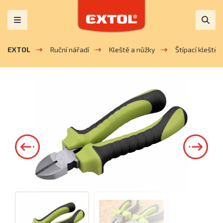
EXTOL
Ruční nářadí
Kleště a nůžky
Štípací kleště