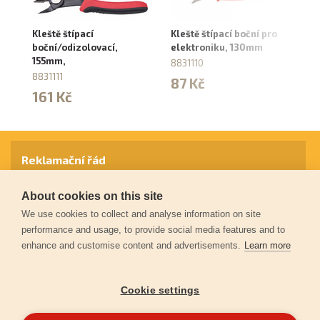
Kleště štípací
Kleště štípací boční pro
Kl
boční/odizolovací,
elektroniku, 130mm
P
155mm,
8831110
88
8831111
87 Kč
1
161 Kč
Reklamační řád
About cookies on this site
Záruční podmínky
We use cookies to collect and analyse information on site
performance and usage, to provide social media features and to
enhance and customise content and advertisements.
Learn more
Ochrana osobních údajů
Cookie settings
Kontakt