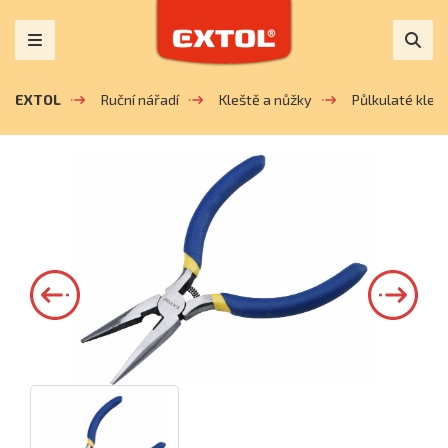
EXTOL
Ruční nářadí
Kleště a nůžky
Půlkulaté kleš