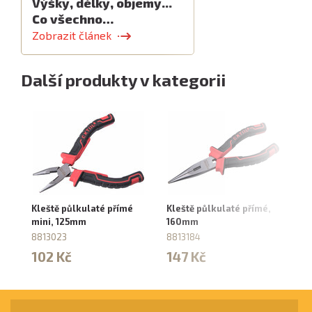
Výšky, délky, objemy...
Co všechno…
Zobrazit článek
Další produkty v kategorii
Kleště půlkulaté přímé
Kleště půlkulaté přímé,
Kl
mini, 125mm
160mm
1
8813023
8813184
70
102 Kč
147 Kč
9