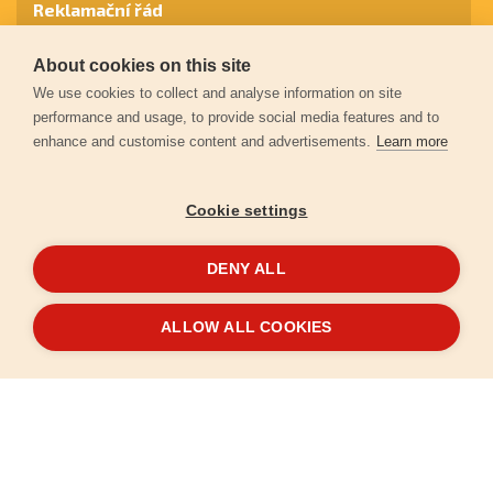
Reklamační řád
About cookies on this site
Záruční podmínky
We use cookies to collect and analyse information on site
performance and usage, to provide social media features and to
enhance and customise content and advertisements.
Learn more
Ochrana osobních údajů
Cookie settings
Kontakt
DENY ALL
© 2026
Extol.cz
- Všechna práva vyhrazena
ALLOW ALL COOKIES
Vytvořilo
FEO