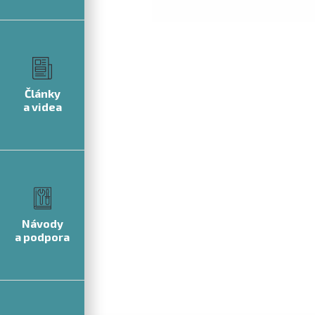
Články
a videa
Návody
a podpora