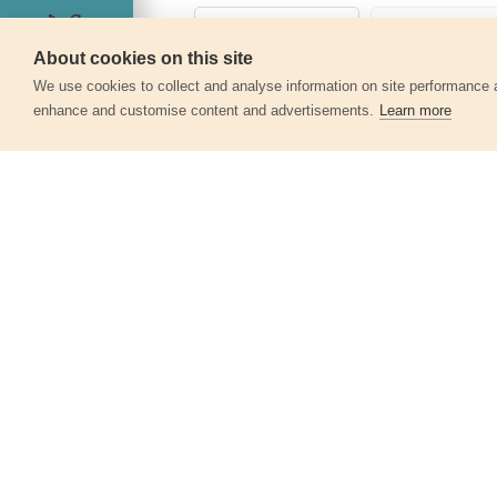
About cookies on this site
Servis
We use cookies to collect and analyse information on site performance 
enhance and customise content and advertisements.
Learn more
Další produkty v kategor
Kleště mini, sada 5ks
8813030
485 Kč