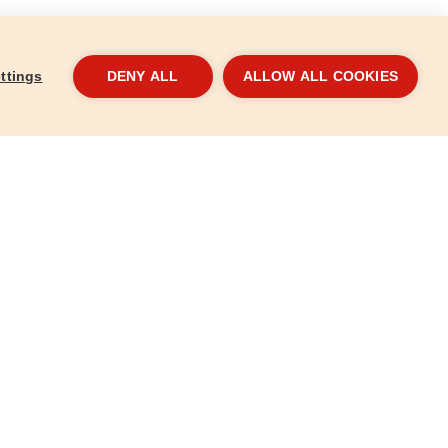
ttings
DENY ALL
ALLOW ALL COOKIES
Kleště ploché, 160mm
Kleš
7046
7724
112 Kč
245