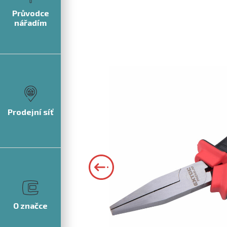
Průvodce
nářadím
Prodejní síť
O značce