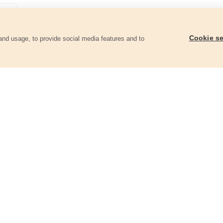
Cookie se
and usage, to provide social media features and to
ii
Kleště kulaté, 160mm
Kleště kulaté, 160mm
7050
8813189
98 Kč
142 Kč