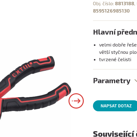
Obj. číslo:
8813188
,
8595126985130
Hlavní předn
velmi dobře řešen
větší styčnou plo
tvrzené čelisti
Parametry
NAPSAT DOTAZ
Související