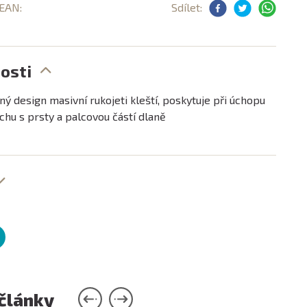
 EAN:
Sdílet:
osti
ý design masivní rukojeti kleští, poskytuje při úchopu
chu s prsty a palcovou částí dlaně
 články