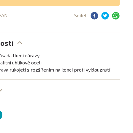
 EAN:
Sdílet:
osti
ásada tlumí nárazy
alitní uhlíkové oceli
ava rukojeti s rozšířením na konci proti vyklouznutí