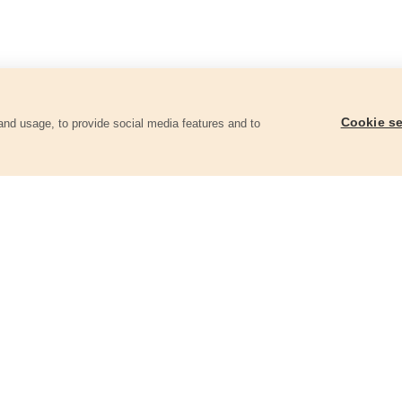
Cookie se
and usage, to provide social media features and to
ii
Kladivo, sklolaminátová násada, 300g
Kladivo, sklolamináto
1000g
8811253
8811260