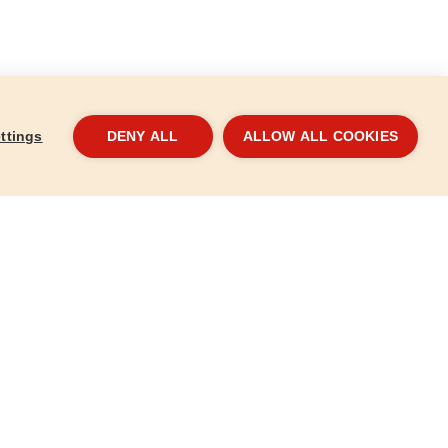
ttings
DENY ALL
ALLOW ALL COOKIES
vá násada,
Kladivo zámečnické, 1500g
Klad
2015A
9110