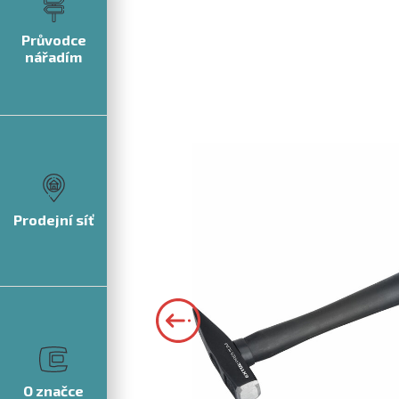
Průvodce
nářadím
Prodejní síť
O značce