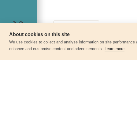
About cookies on this site
Servis
We use cookies to collect and analyse information on site performance 
enhance and customise content and advertisements.
Learn more
Další produkty v kategor
Kladivo zámečnické, 600g
2006A