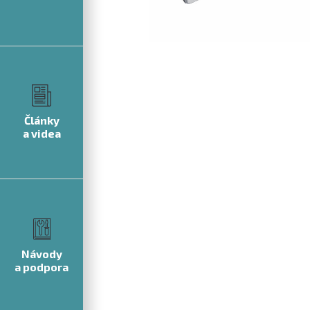
Články
a videa
Návody
a podpora