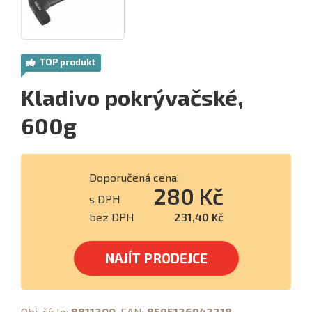
TOP produkt
Kladivo pokrývačské,
600g
Doporučená cena:
280 Kč
s DPH
bez DPH
231,40 Kč
NAJÍT PRODEJCE
Obj. číslo:
8811200
, EAN:
8595126942218