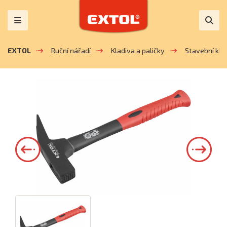
EXTOL
Ruční nářadí
Kladiva a paličky
Stavební kla