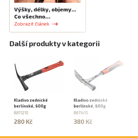
Výšky, délky, objemy...
Co všechno…
Zobrazit článek
Další produkty v kategorii
Kladivo zednické
Kladivo zednické
Kl
berlínské, 600g
berlínské, 600g
6
8811210
8811410
88
280 Kč
380 Kč
3