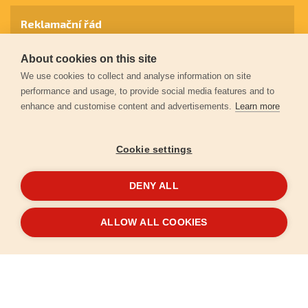
Reklamační řád
About cookies on this site
Záruční podmínky
We use cookies to collect and analyse information on site
performance and usage, to provide social media features and to
enhance and customise content and advertisements.
Learn more
Ochrana osobních údajů
Cookie settings
Kontakt
DENY ALL
© 2026
Extol.cz
- Všechna práva vyhrazena
ALLOW ALL COOKIES
Vytvořilo
FEO