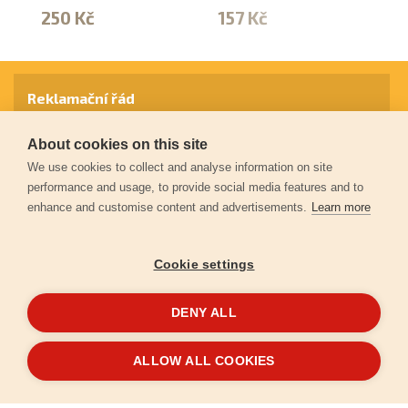
250 Kč
157 Kč
2
Reklamační řád
About cookies on this site
Záruční podmínky
We use cookies to collect and analyse information on site
performance and usage, to provide social media features and to
enhance and customise content and advertisements.
Learn more
Ochrana osobních údajů
Cookie settings
Kontakt
DENY ALL
© 2026
Extol.cz
- Všechna práva vyhrazena
ALLOW ALL COOKIES
Vytvořilo
FEO