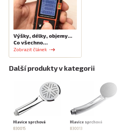
Výšky, délky, objemy...
Co všechno…
Zobrazit článek
Další produkty v kategorii
Hlavice sprchová
Hlavice sprchová
Hl
830015
830013
8