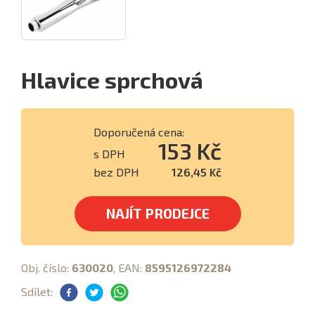
Hlavice sprchová
Doporučená cena:
153 Kč
s DPH
bez DPH
126,45 Kč
NAJÍT PRODEJCE
Obj. číslo:
630020
, EAN:
8595126972284
Sdílet: