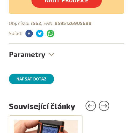
NAJÍT PRODEJCE
Obj. číslo:
7562
, EAN:
8595126905688
Sdílet:
Parametry
NAPSAT DOTAZ
Související články