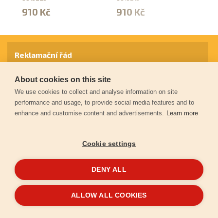
910 Kč
910 Kč
4
Reklamační řád
About cookies on this site
Záruční podmínky
We use cookies to collect and analyse information on site
performance and usage, to provide social media features and to
enhance and customise content and advertisements.
Learn more
Ochrana osobních údajů
Cookie settings
Kontakt
DENY ALL
© 2026
Extol.cz
- Všechna práva vyhrazena
ALLOW ALL COOKIES
Vytvořilo
FEO