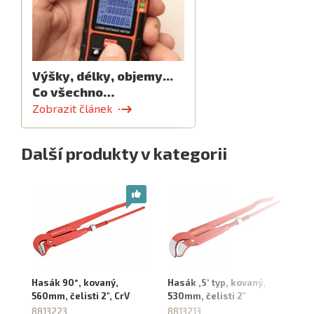
Výšky, délky, objemy...
Co všechno…
Zobrazit článek
Další produkty v kategorii
Hasák 90°, kovaný,
Hasák ‚S‘ typ, kovaný,
Ha
560mm, čelisti 2", CrV
530mm, čelisti 2"
30
8813223
8813213
88