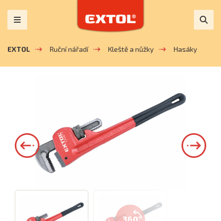
EXTOL
Ruční nářadí
Kleště a nůžky
Hasáky
360°