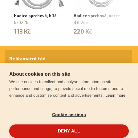
Hadice sprchová, bílá
Hadice sprchová, nerez
Ha
st
630226
830245
8
113 Kč
220 Kč
2
Reklamační řád
About cookies on this site
Záruční podmínky
We use cookies to collect and analyse information on site
performance and usage, to provide social media features and to
enhance and customise content and advertisements.
Learn more
Ochrana osobních údajů
Cookie settings
Kontakt
DENY ALL
© 2026
Extol.cz
- Všechna práva vyhrazena