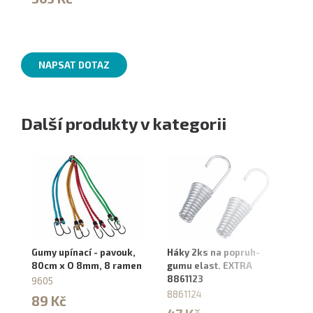
NAPSAT DOTAZ
Další produkty v kategorii
Gumy upínací - pavouk,
Háky 2ks na popruh-
Gu
80cm x O 8mm, 8 ramen
gumu elast. EXTRA
ba
8861123
12
9605
8861124
88
89 Kč