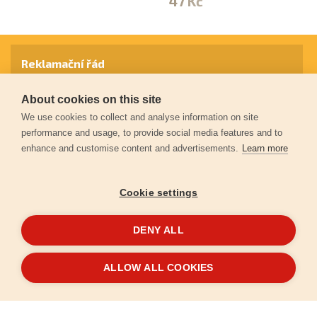
47 Kč
4
Reklamační řád
About cookies on this site
Záruční podmínky
We use cookies to collect and analyse information on site
performance and usage, to provide social media features and to
enhance and customise content and advertisements.
Learn more
Ochrana osobních údajů
Cookie settings
Kontakt
DENY ALL
© 2026
Extol.cz
- Všechna práva vyhrazena
ALLOW ALL COOKIES
Vytvořilo
FEO