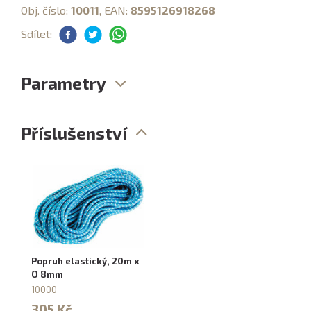
Obj. číslo:
10011
, EAN:
8595126918268
Sdílet:
Parametry
Příslušenství
Popruh elastický, 20m x
O 8mm
10000
305 Kč