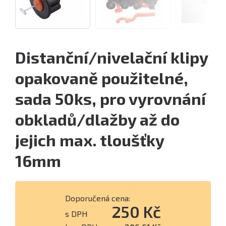
Distanční/nivelační klipy
opakovaně použitelné,
sada 50ks, pro vyrovnání
obkladů/dlažby až do
jejich max. tloušťky
16mm
Doporučená cena:
250 Kč
s DPH