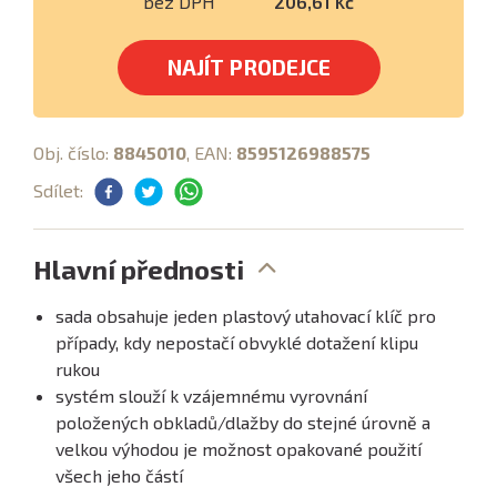
bez DPH
206,61 Kč
NAJÍT PRODEJCE
Obj. číslo:
8845010
, EAN:
8595126988575
Sdílet:
Hlavní přednosti
sada obsahuje jeden plastový utahovací klíč pro
případy, kdy nepostačí obvyklé dotažení klipu
rukou
systém slouží k vzájemnému vyrovnání
položených obkladů/dlažby do stejné úrovně a
velkou výhodou je možnost opakované použití
všech jeho částí