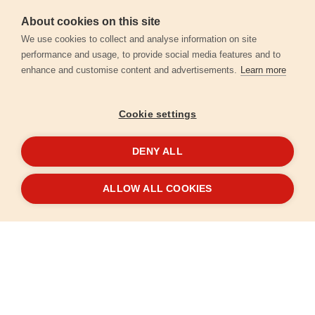
About cookies on this site
Záruční podmínky
We use cookies to collect and analyse information on site
performance and usage, to provide social media features and to
enhance and customise content and advertisements.
Learn more
Ochrana osobních údajů
Cookie settings
Kontakt
DENY ALL
© 2026
Extol.cz
- Všechna práva vyhrazena
ALLOW ALL COOKIES
Vytvořilo
FEO