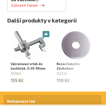
Zobrazit článek
Další produkty v kategorii
Vykružovací vrták do
Řezací kolečko,
Ře
kachliček, O 20-90mm
22x6x2mm
lo
103900
103220
88
155 Kč
110 Kč
2
Reklamační řád