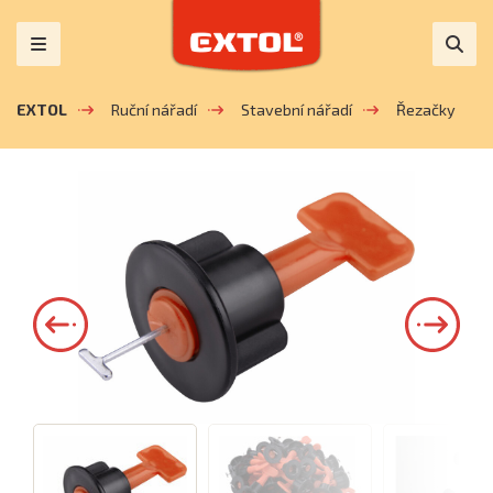
EXTOL
Ruční nářadí
Stavební nářadí
Řezačky