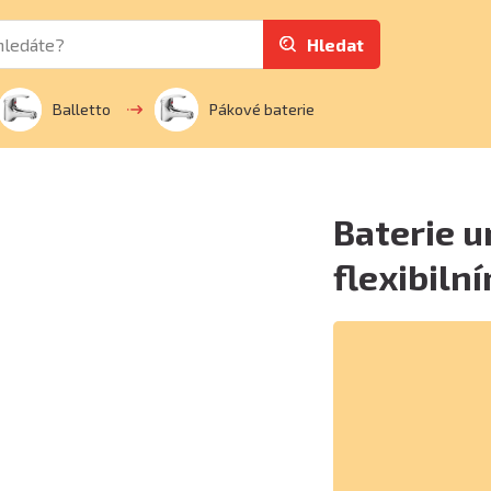
Hledat
Balletto
Pákové baterie
Baterie u
flexibil