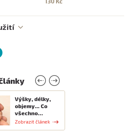
130 Kč
130
žití
 články
Výšky, délky,
objemy... Co
všechno…
Zobrazit článek