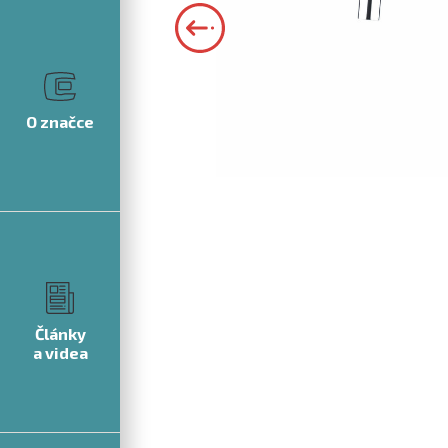
O značce
Články
a videa