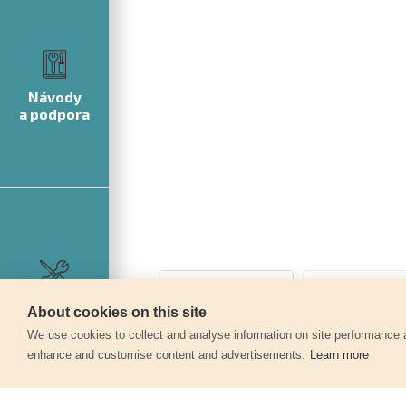
Návody
a podpora
Servis
About cookies on this site
360°
We use cookies to collect and analyse information on site performance 
enhance and customise content and advertisements.
Learn more