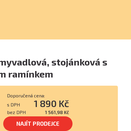
myvadlová, stojánková s
ním ramínkem
Doporučená cena:
1 890 Kč
s DPH
bez DPH
1 561,98 Kč
NAJÍT PRODEJCE