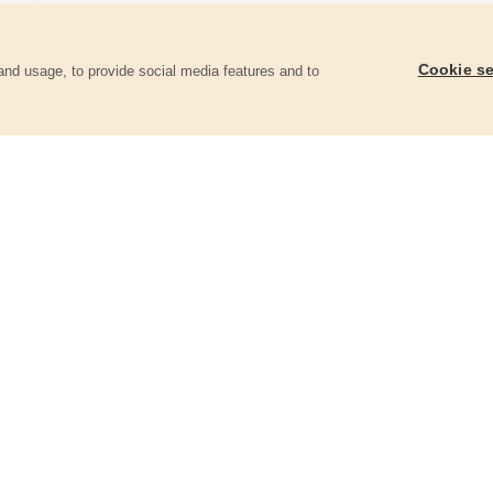
Cookie se
and usage, to provide social media features and to
ii
Svítilna 400lm, zoom, USB nabíjení,
Baterie náhradní, 7,4
CREE XTE 5W
43136B
43143
395 Kč
360 Kč