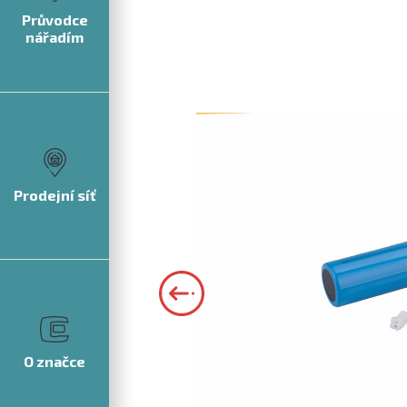
Průvodce
nářadím
Prodejní síť
O značce