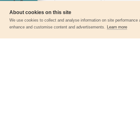
About cookies on this site
Servis
We use cookies to collect and analyse information on site performance 
enhance and customise content and advertisements.
Learn more
Další produkty v kategor
Svítilna halogenová, baterie 2x1,5V typ
AA
43149L
39 Kč