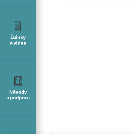
Články
a videa
Návody
a podpora